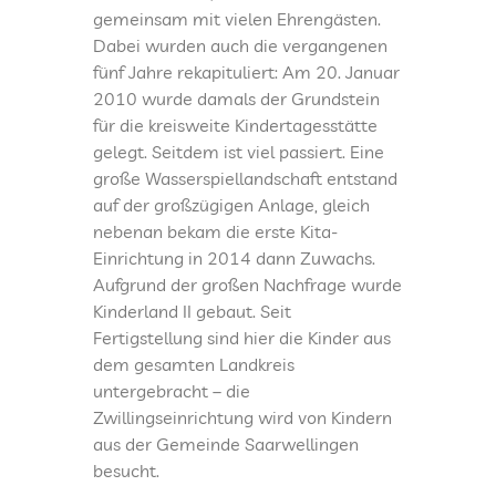
gemeinsam mit vielen Ehrengästen.
DATENSCHUTZ
Dabei wurden auch die vergangenen
fünf Jahre rekapituliert: Am 20. Januar
2010 wurde damals der Grundstein
KINDERLAND
für die kreisweite Kindertagesstätte
gelegt. Seitdem ist viel passiert. Eine
CAMPUS I
große Wasserspiellandschaft entstand
auf der großzügigen Anlage, gleich
nebenan bekam die erste Kita-
CAMPUS II
Einrichtung in 2014 dann Zuwachs.
Aufgrund der großen Nachfrage wurde
CAMPUS III
Kinderland II gebaut. Seit
Fertigstellung sind hier die Kinder aus
dem gesamten Landkreis
INTERNATIONAL
untergebracht – die
Zwillingseinrichtung wird von Kindern
ÜBERHERRN
aus der Gemeinde Saarwellingen
besucht.