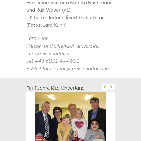
Familienministerin Monika Bachmann
und Ralf Weber (v.l.).
- Kita-Kinderland feiert Geburtstag.
(Fotos: Lara Kühn)
Lara Kühn
Presse- und Öffentlichkeitsarbeit
Landkreis Saarlouis
Tel: +49 6831 444 631
E-Mail: lara-kuehn@kreis-saarlouis.de
Fünf Jahre Kita Kinderland