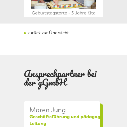
Geburtstagstorte - 5 Jahre Kita
Die Ki
«
zurück zur Übersicht
Ansprechpartner bei
der gGmbH
Maren Jung
Chris
Geschäftsführung und pädagogische
Verwal
Leitung