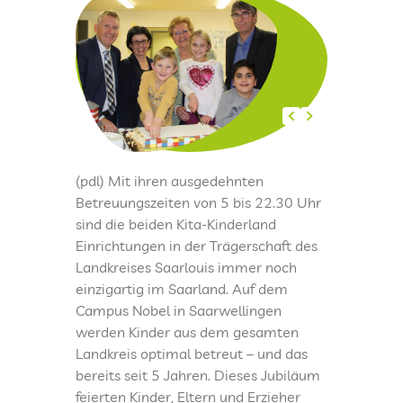
KINDERTAGESPFLEGE
KITAS IM KREIS SAARLOUIS
PRESSEARCHIV
(pdl) Mit ihren ausgedehnten
Betreuungszeiten von 5 bis 22.30 Uhr
LOGIN
sind die beiden Kita-Kinderland
Einrichtungen in der Trägerschaft des
FREUNDESKREIS DER KITA KINDERLAND
Landkreises Saarlouis immer noch
SAARWELLINGEN
einzigartig im Saarland. Auf dem
Campus Nobel in Saarwellingen
KONTAKT
werden Kinder aus dem gesamten
Landkreis optimal betreut – und das
IMPRESSUM
bereits seit 5 Jahren. Dieses Jubiläum
feierten Kinder, Eltern und Erzieher