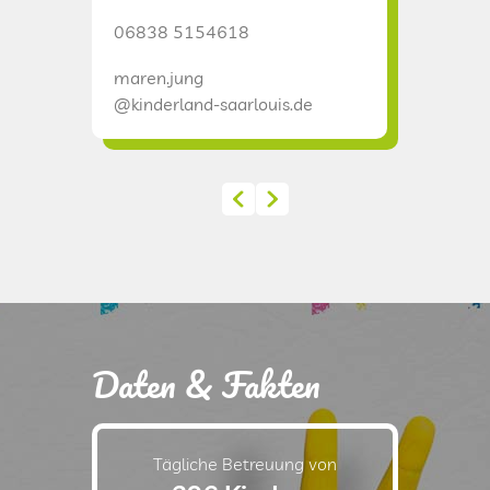
06838 
06838 5154618
christia
maren.jung
@kinderl
@kinderland-saarlouis.de
Daten & Fakten
Tägliche Betreuung von