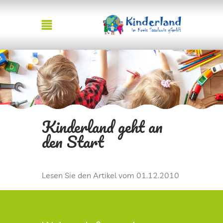
STARTSEITE
AKTUELLES
Kinderland geht an
JOBS
den Start
KONSULTATIONSEINRICHTUNG
Lesen Sie den Artikel vom 01.12.2010
TEAM KINDERLAND
FACHBERATUNG KOMMUNALE KITAS