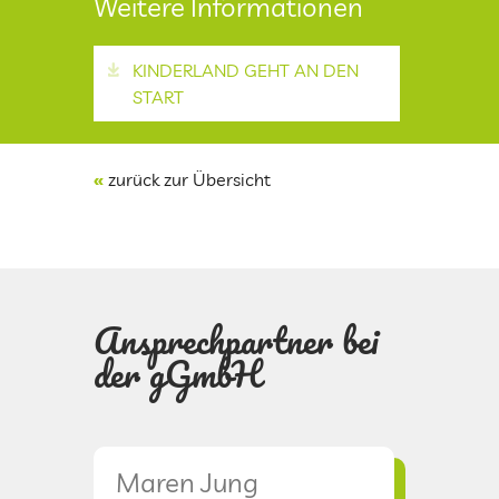
Weitere Informationen
KINDERTAGESPFLEGE
KINDERLAND GEHT AN DEN
START
KITAS IM KREIS SAARLOUIS
«
zurück zur Übersicht
PRESSEARCHIV
LOGIN
Ansprechpartner bei
FREUNDESKREIS DER KITA KINDERLAND
SAARWELLINGEN
der gGmbH
KONTAKT
IMPRESSUM
Maren Jung
Chris