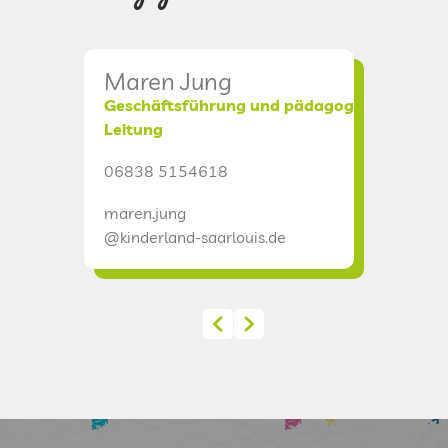
DATENSCHUTZ
Maren Jung
Chris
KINDERLAND
Geschäftsführung und pädagogische
Verwal
Leitung
06838 
CAMPUS I
06838 5154618
christia
CAMPUS II
maren.jung
@kinderl
@kinderland-saarlouis.de
CAMPUS III
INTERNATIONAL
ÜBERHERRN