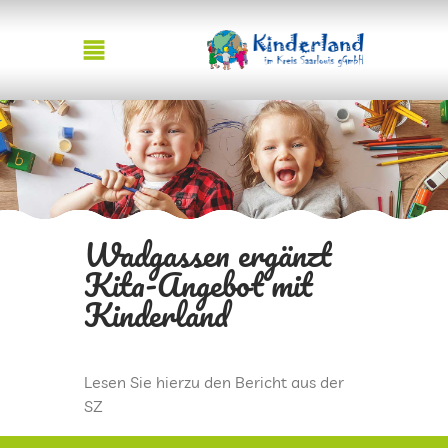
STARTSEITE
AKTUELLES
Wadgassen ergänzt
JOBS
Kita-Angebot mit
Kinderland
KONSULTATIONSEINRICHTUNG
TEAM KINDERLAND
Lesen Sie hierzu den Bericht aus der
SZ
FACHBERATUNG KOMMUNALE KITAS