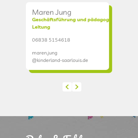
DATENSCHUTZ
Maren Jung
Chris
Geschäftsführung und pädagogische
Verwal
Leitung
KINDERLAND
06838 
06838 5154618
christia
CAMPUS I
maren.jung
@kinderl
@kinderland-saarlouis.de
CAMPUS II
CAMPUS III
INTERNATIONAL
ÜBERHERRN