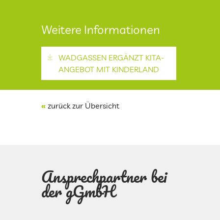
KINDERTAGESPFLEGE
Weitere Informationen
KITAS IM KREIS SAARLOUIS
WADGASSEN ERGÄNZT KITA-
ANGEBOT MIT KINDERLAND
PRESSEARCHIV
«
zurück zur Übersicht
LOGIN
FREUNDESKREIS DER KITA KINDERLAND
SAARWELLINGEN
Ansprechpartner bei
KONTAKT
der gGmbH
IMPRESSUM