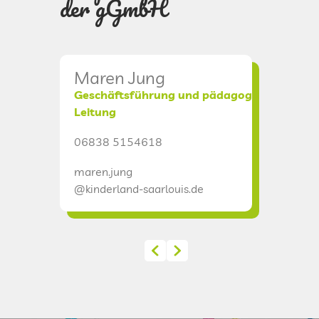
der gGmbH
Maren Jung
Chris
Geschäftsführung und pädagogische
Verwal
Leitung
06838 
06838 5154618
christia
maren.jung
@kinderl
@kinderland-saarlouis.de