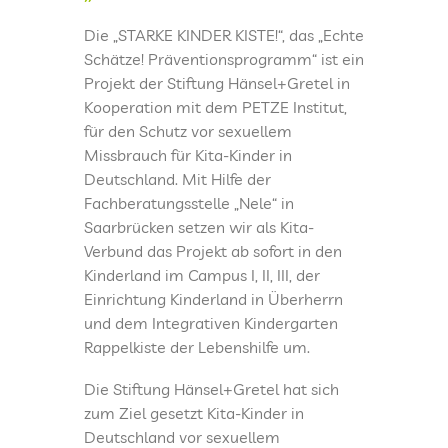
DATENSCHUTZ
Die „STARKE KINDER KISTE!“, das „Echte
Schätze! Präventionsprogramm“ ist ein
Projekt der Stiftung Hänsel+Gretel in
KINDERLAND
Kooperation mit dem PETZE Institut,
für den Schutz vor sexuellem
CAMPUS I
Missbrauch für Kita-Kinder in
Deutschland. Mit Hilfe der
Fachberatungsstelle „Nele“ in
CAMPUS II
Saarbrücken setzen wir als Kita-
Verbund das Projekt ab sofort in den
CAMPUS III
Kinderland im Campus I, II, III, der
Einrichtung Kinderland in Überherrn
und dem Integrativen Kindergarten
INTERNATIONAL
Rappelkiste der Lebenshilfe um.
Die Stiftung Hänsel+Gretel hat sich
ÜBERHERRN
zum Ziel gesetzt Kita-Kinder in
Deutschland vor sexuellem