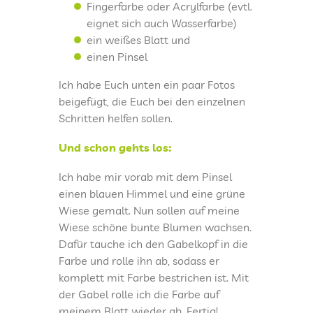
Fingerfarbe oder Acrylfarbe (evtl.
DATENSCHUTZ
eignet sich auch Wasserfarbe)
ein weißes Blatt und
einen Pinsel
KINDERLAND
Ich habe Euch unten ein paar Fotos
beigefügt, die Euch bei den einzelnen
CAMPUS I
Schritten helfen sollen.
Und schon gehts los:
CAMPUS II
Ich habe mir vorab mit dem Pinsel
CAMPUS III
einen blauen Himmel und eine grüne
Wiese gemalt. Nun sollen auf meine
Wiese schöne bunte Blumen wachsen.
INTERNATIONAL
Dafür tauche ich den Gabelkopf in die
Farbe und rolle ihn ab, sodass er
ÜBERHERRN
komplett mit Farbe bestrichen ist. Mit
der Gabel rolle ich die Farbe auf
meinem Blatt wieder ab. Fertig!