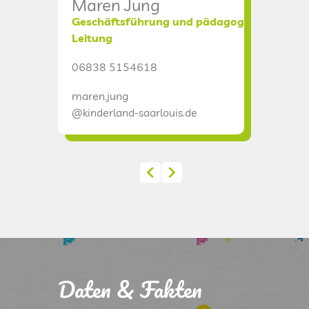
Maren Jung
Chris
Geschäftsführung und pädagogische
Verwal
Leitung
06838 
06838 5154618
christia
maren.jung
@kinderl
@kinderland-saarlouis.de
Daten & Fakten