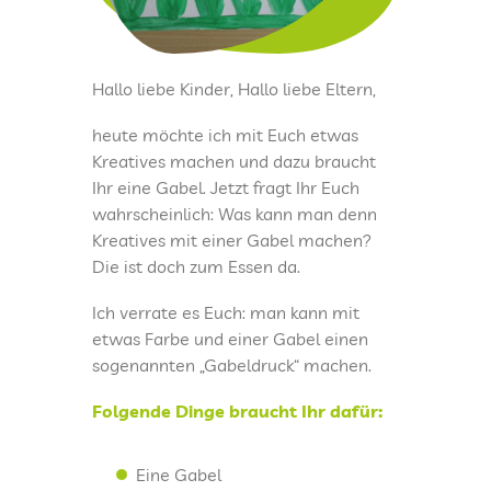
KINDERTAGESPFLEGE
Hallo liebe Kinder, Hallo liebe Eltern,
KITAS IM KREIS SAARLOUIS
heute möchte ich mit Euch etwas
Kreatives machen und dazu braucht
Ihr eine Gabel. Jetzt fragt Ihr Euch
PRESSEARCHIV
wahrscheinlich: Was kann man denn
Kreatives mit einer Gabel machen?
LOGIN
Die ist doch zum Essen da.
Ich verrate es Euch: man kann mit
FREUNDESKREIS DER KITA KINDERLAND
etwas Farbe und einer Gabel einen
SAARWELLINGEN
sogenannten „Gabeldruck“ machen.
KONTAKT
Folgende Dinge braucht Ihr dafür:
IMPRESSUM
Eine Gabel