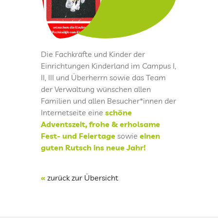
KINDERTAGESPFLEGE
Die Fachkräfte und Kinder der
KITAS IM KREIS SAARLOUIS
Einrichtungen Kinderland im Campus I,
II, III und Überherrn sowie das Team
PRESSEARCHIV
der Verwaltung wünschen allen
Familien und allen Besucher*innen der
Internetseite eine
schöne
LOGIN
Adventszeit, frohe & erholsame
Fest- und Feiertage
sowie
einen
FREUNDESKREIS DER KITA KINDERLAND
guten Rutsch ins neue Jahr!
SAARWELLINGEN
KONTAKT
«
zurück zur Übersicht
IMPRESSUM