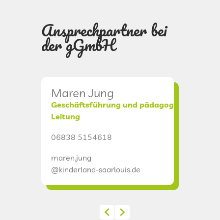
DATENSCHUTZ
Ansprechpartner bei
der gGmbH
KINDERLAND
CAMPUS I
Maren Jung
Chris
CAMPUS II
Geschäftsführung und pädagogische
Verwal
Leitung
06838 
CAMPUS III
06838 5154618
christia
maren.jung
@kinderl
INTERNATIONAL
@kinderland-saarlouis.de
ÜBERHERRN