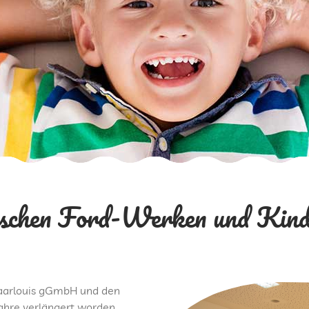
ischen Ford-Werken und Kind
Saarlouis gGmbH und den
Jahre verlängert worden.