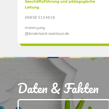
Geschäftsführung und pädagogische
Leitung
06838 5154618
maren.jung
@kinderland-saarlouis.de
Daten & Fakten