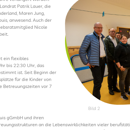
andrat Patrik Lauer, die
nderland, Maren Jung,
ouis, anwesend. Auch der
iebsratsmitglied Nicole
eit.
 ein flexibles
r bis 22:30 Uhr, das
estimmt ist. Seit Beginn der
plätze für die Kinder von
he Betreuungszeiten vor 7
Bild 2
louis gGmbH und ihren
reuungsstrukturen an die Lebenswirklichkeiten vieler berufstät