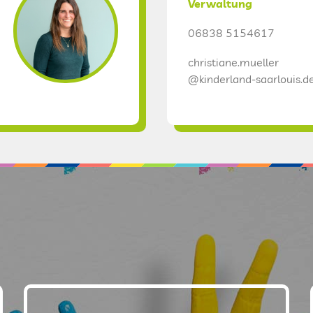
Verwaltung
06838 5154617
christiane.mueller
@kinderland-saarlouis.d