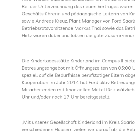
Bei der Unterzeichnung des neuen Vertrages waren L
Geschäftsführerin und pädagogische Leiterin von Ki
sowie Andreas Kreuz, Plant Manager von Ford Saarl
Betriebsratsvorsitzende Markus Thal sowie das Betr
Hirtz waren dabei und lobten die gute Zusammenarb
Die Kindertagesstätte Kinderland im Campus II bietet
Betreuungsangebot mit Öffnungszeiten von 05:00 Uh
speziell auf die Bedürfnisse berufstätiger Eltern abg
Kooperation im Jahr 2014 hat Ford aktiv Betreuungs
Mitarbeitenden mit finanziellen Mittel für zusätzlic
Uhr und/oder nach 17 Uhr bereitgestellt.
„Mit unserer Gesellschaft Kinderland im Kreis Saar
verschiedenen Häusern zielen wir darauf ab, die Bet