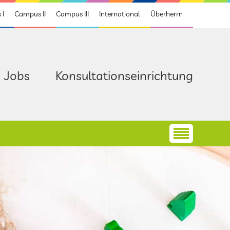
 I
Campus II
Campus III
International
Überherrn
Jobs
Konsultationseinrichtung