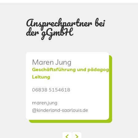
DATENSCHUTZ
Ansprechpartner bei
der gGmbH
KINDERLAND
CAMPUS I
Maren Jung
Chris
CAMPUS II
Geschäftsführung und pädagogische
Verwal
Leitung
06838 
CAMPUS III
06838 5154618
christia
maren.jung
@kinderl
INTERNATIONAL
@kinderland-saarlouis.de
ÜBERHERRN