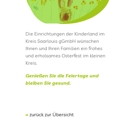
KINDERTAGESPFLEGE
Ostergruß der Kinder
Die Einrichtungen der Kinderland im
KITAS IM KREIS SAARLOUIS
Kreis Saarlouis gGmbH wünschen
Ihnen und Ihren Familien ein frohes
PRESSEARCHIV
und erholsames Osterfest im kleinen
Kreis.
LOGIN
Genießen Sie die Feiertage und
bleiben Sie gesund.
FREUNDESKREIS DER KITA KINDERLAND
SAARWELLINGEN
KONTAKT
«
zurück zur Übersicht
IMPRESSUM